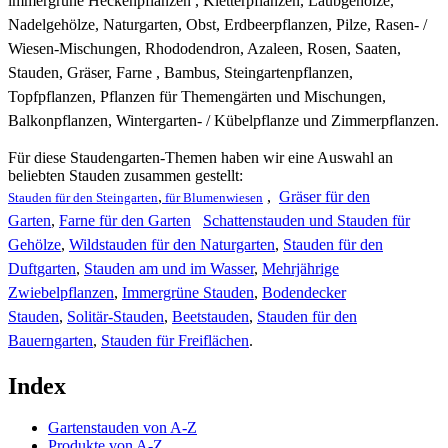
immergrüne Heckenpflanzen , Kletterpflanzen, Laubgehölze,
Nadelgehölze, Naturgarten, Obst, Erdbeerpflanzen, Pilze, Rasen- /
Wiesen-Mischungen, Rhododendron, Azaleen, Rosen, Saaten,
Stauden, Gräser, Farne , Bambus, Steingartenpflanzen,
Topfpflanzen, Pflanzen für Themengärten und Mischungen,
Balkonpflanzen, Wintergarten- / Kübelpflanze und Zimmerpflanzen.
Für diese Staudengarten-Themen haben wir eine Auswahl an
beliebten Stauden zusammen gestellt:
,
,
Gräser für den
Stauden für den Steingarten
für Blumenwiesen
Garten
,
Farne für den Garten
Schattenstauden und Stauden für
Gehölze
,
Wildstauden für den Naturgarten
,
Stauden für den
Duftgarten
,
Stauden am und im Wasser
,
Mehrjährige
Zwiebelpflanzen
,
Immergrüne Stauden
,
Bodendecker
Stauden
,
Solitär-Stauden
,
Beetstauden
,
Stauden für den
Bauerngarten
,
Stauden für Freiflächen
.
Index
Gartenstauden von A-Z
Produkte von A-Z