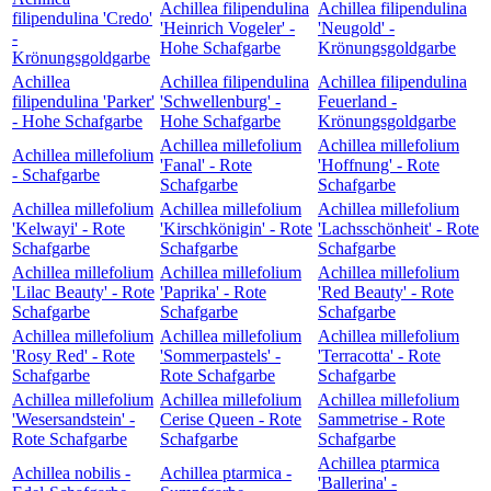
Achillea filipendulina
Achillea filipendulina
filipendulina 'Credo'
'Heinrich Vogeler' -
'Neugold' -
-
Hohe Schafgarbe
Krönungsgoldgarbe
Krönungsgoldgarbe
Achillea
Achillea filipendulina
Achillea filipendulina
filipendulina 'Parker'
'Schwellenburg' -
Feuerland -
- Hohe Schafgarbe
Hohe Schafgarbe
Krönungsgoldgarbe
Achillea millefolium
Achillea millefolium
Achillea millefolium
'Fanal' - Rote
'Hoffnung' - Rote
- Schafgarbe
Schafgarbe
Schafgarbe
Achillea millefolium
Achillea millefolium
Achillea millefolium
'Kelwayi' - Rote
'Kirschkönigin' - Rote
'Lachsschönheit' - Rote
Schafgarbe
Schafgarbe
Schafgarbe
Achillea millefolium
Achillea millefolium
Achillea millefolium
'Lilac Beauty' - Rote
'Paprika' - Rote
'Red Beauty' - Rote
Schafgarbe
Schafgarbe
Schafgarbe
Achillea millefolium
Achillea millefolium
Achillea millefolium
'Rosy Red' - Rote
'Sommerpastels' -
'Terracotta' - Rote
Schafgarbe
Rote Schafgarbe
Schafgarbe
Achillea millefolium
Achillea millefolium
Achillea millefolium
'Wesersandstein' -
Cerise Queen - Rote
Sammetrise - Rote
Rote Schafgarbe
Schafgarbe
Schafgarbe
Achillea ptarmica
Achillea nobilis -
Achillea ptarmica -
'Ballerina' -