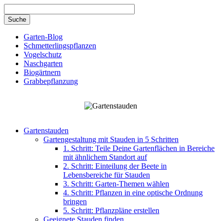
Direkt zum Inhalt
Garten-Blog
Schmetterlingspflanzen
Vogelschutz
Naschgarten
Biogärtnern
Grabbepflanzung
Gartenstauden
Gartengestaltung mit Stauden in 5 Schritten
1. Schritt: Teile Deine Gartenflächen in Bereiche
mit ähnlichem Standort auf
2. Schritt: Einteilung der Beete in
Lebensbereiche für Stauden
3. Schritt: Garten-Themen wählen
4. Schritt: Pflanzen in eine optische Ordnung
bringen
5. Schritt: Pflanzpläne erstellen
Geeignete Stauden finden