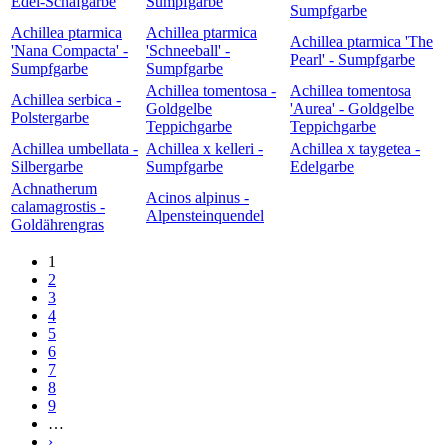
Edel-Schafgarbe
Sumpfgarbe
Sumpfgarbe
Achillea ptarmica
Achillea ptarmica
Achillea ptarmica 'The
'Nana Compacta' -
'Schneeball' -
Pearl' - Sumpfgarbe
Sumpfgarbe
Sumpfgarbe
Achillea tomentosa -
Achillea tomentosa
Achillea serbica -
Goldgelbe
'Aurea' - Goldgelbe
Polstergarbe
Teppichgarbe
Teppichgarbe
Achillea umbellata -
Achillea x kelleri -
Achillea x taygetea -
Silbergarbe
Sumpfgarbe
Edelgarbe
Achnatherum
Acinos alpinus -
calamagrostis -
Alpensteinquendel
Goldährengras
1
Seiten
2
3
4
5
6
7
8
9
…
›