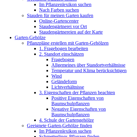
Im Pflanzenlexikon suchen
Nach Farben suchen
Stauden für meinen Garten kaufen
Online-Gartencenter
Staudengärtnerei vor Ort
Staudengärtnereien auf der Karte
Garten-Gehölze
Pflanzpläne erstellen mit Garten-Gehölzen
1. Fragebogen bearbeiten
2. Standort einschätzen
Fragebogen
Allgemeines über Standortverhältnisse
Temperatur und Klima berücksichtigen
Wind
Geländeform
Lichtverhältnisse
3. Eigenschaften der Pflanzen beachten
Positive Eigenschaften von
Baumschulpflanzen
Negative Eigenschaften von
Baumschulpflanzen
4. Schule der Gartengehölze
Geeignete Garten-Gehölze finden
Im Pflanzenlexikon suchen
Schmetterlings-Pflanzen finden