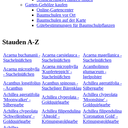
Garten-Gehölze kaufen
Online-Gartencenter
Baumschulen vor Ort
Baumschulen auf der Karte
Gütebestimmungen für Baumschulpflanzen
Stauden A-Z
Acaena buchananii -
Acaena caesiglauca -
Acaena magellanica -
Stachelnüßchen
Stachelnüßchen
Stachelnüßchen
Acaena microphylla
Acantholimon
Acaena microphylla
'Kupferteppich' -
glumaceum -
- Stachelnüßchen
Stachelnüßchen
Igelpolster
Acanthus longifolius
Acanthus spinosus -
Achillea ageratifolia -
- Acanthus
Stacheliger Bärenklau
Silbergarbe
Achillea ageratifolia
Achillea clypeolata
Achillea clypeolata -
'Moonwalker' -
'Moonshine' -
Goldquirlgarbe
Silbergarbe
Goldquirlgarbe
Achillea clypeolata
Achillea filipendulina
Achillea filipendulina
'Schwellenburg' -
'Altgold' -
'Coronation Gold' -
Goldquirlgarbe
Krönungsgoldgarbe
Krönungsgoldgarbe
Achillea