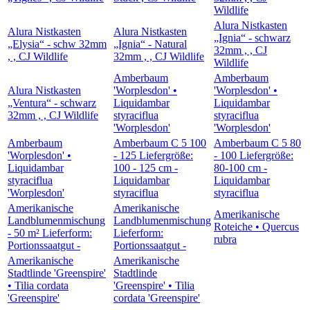
Wildlife
Alura Nistkasten
Alura Nistkasten
Alura Nistkasten
„Ignia“ - schwarz
„Elysia“ - schw 32mm
„Ignia“ - Natural
32mm , , CJ
, , CJ Wildlife
32mm , , CJ Wildlife
Wildlife
Amberbaum
Amberbaum
Alura Nistkasten
'Worplesdon' •
'Worplesdon' •
„Ventura“ - schwarz
Liquidambar
Liquidambar
32mm , , CJ Wildlife
styraciflua
styraciflua
'Worplesdon'
'Worplesdon'
Amberbaum
Amberbaum C 5 100
Amberbaum C 5 80
'Worplesdon' •
- 125 Liefergröße:
- 100 Liefergröße:
Liquidambar
100 - 125 cm -
80-100 cm -
styraciflua
Liquidambar
Liquidambar
'Worplesdon'
styraciflua
styraciflua
Amerikanische
Amerikanische
Amerikanische
Landblumenmischung
Landblumenmischung
Roteiche • Quercus
- 50 m² Lieferform:
Lieferform:
rubra
Portionssaatgut -
Portionssaatgut -
Amerikanische
Amerikanische
Stadtlinde 'Greenspire'
Stadtlinde
• Tilia cordata
'Greenspire' • Tilia
'Greenspire'
cordata 'Greenspire'