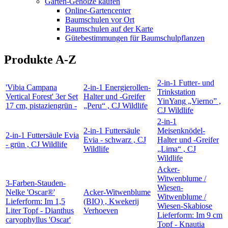
Garten-Gehölze kaufen
Online-Gartencenter
Baumschulen vor Ort
Baumschulen auf der Karte
Gütebestimmungen für Baumschulpflanzen
Produkte A-Z
2-in-1 Futter- und
'Vibia Campana
2-in-1 Energierollen-
Trinkstation
Vertical Forest' 3er Set
Halter und -Greifer
YinYang „Vierno” ,
17 cm, pistaziengrün -
„Peru“ , CJ Wildlife
CJ Wildlife
2-in-1
2-in-1 Futtersäule
Meisenknödel-
2-in-1 Futtersäule Evia
Evia - schwarz , CJ
Halter und -Greifer
- grün , CJ Wildlife
Wildlife
„Lima“ , CJ
Wildlife
Acker-
Witwenblume /
3-Farben-Stauden-
Wiesen-
Nelke 'Oscar®'
Acker-Witwenblume
Witwenblume /
Lieferform: Im 1,5
(BIO) , Kwekerij
Wiesen-Skabiose
Liter Topf - Dianthus
Verhoeven
Lieferform: Im 9 cm
caryophyllus 'Oscar'
Topf - Knautia