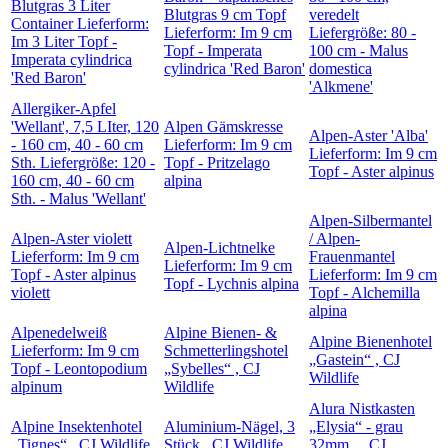
Blutgras 3 Liter
Blutgras 9 cm Topf
veredelt
Container Lieferform:
Lieferform: Im 9 cm
Liefergröße: 80 -
Im 3 Liter Topf -
Topf - Imperata
100 cm - Malus
Imperata cylindrica
cylindrica 'Red Baron'
domestica
'Red Baron'
'Alkmene'
Allergiker-Apfel
'Wellant', 7,5 LIter, 120
Alpen Gämskresse
Alpen-Aster 'Alba'
- 160 cm, 40 - 60 cm
Lieferform: Im 9 cm
Lieferform: Im 9 cm
Sth. Liefergröße: 120 -
Topf - Pritzelago
Topf - Aster alpinus
160 cm, 40 - 60 cm
alpina
Sth. - Malus 'Wellant'
Alpen-Silbermantel
Alpen-Aster violett
/ Alpen-
Alpen-Lichtnelke
Lieferform: Im 9 cm
Frauenmantel
Lieferform: Im 9 cm
Topf - Aster alpinus
Lieferform: Im 9 cm
Topf - Lychnis alpina
violett
Topf - Alchemilla
alpina
Alpenedelweiß
Alpine Bienen- &
Alpine Bienenhotel
Lieferform: Im 9 cm
Schmetterlingshotel
„Gastein“ , CJ
Topf - Leontopodium
„Sybelles“ , CJ
Wildlife
alpinum
Wildlife
Alura Nistkasten
Alpine Insektenhotel
Aluminium-Nägel, 3
„Elysia“ - grau
„Tignes“ , CJ Wildlife
Stück , CJ Wildlife
32mm , , CJ