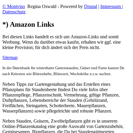
© Montviso
Regina Oswald - Powered by
Drupal
|
Impressum
|
Datenschutz
*) Amazon Links
Bei diesen Links handelt es sich um Amazon-Links und somit
Werbung. Wenn du darüber etwas kaufst, erhalten wir ggf. eine
kleine Provision; für dich ändert sich der Preis nicht.
Sitemap
In der Datenbank für winterharte Gartenstauden, Gräser und Farne kannst Du
nach Kriterien wie Blütenfarbe, Blütezeit, Wuchshöhe u.s.w. suchen.
Neben Tipps zur Gartengestaltung und das Erstellen eines
Pflanzplans für Staudenbeete findest Du viele Infos über
Pflanzenpflege, Pflanzenschnitt, Vermehrung, giftige Pflanzen,
Duftpflanzen, Lebensbereiche der Stauden (Gehölzrand,
Freiflächen, Steingarten, Schotterbeete, Mauerpflanzen,
Wasserpflanzen) sowie pflegeleichte und robuste Pflanzen.
Neben Stauden, Gräsern, Zweibelpflanzen gibt es in unserem
Online-Pflanzenkatalog eine große Auswahl von Gartenzubehör,
Gemüsesamen, Biopflanzen, die Du bei Staudengärtnereien,