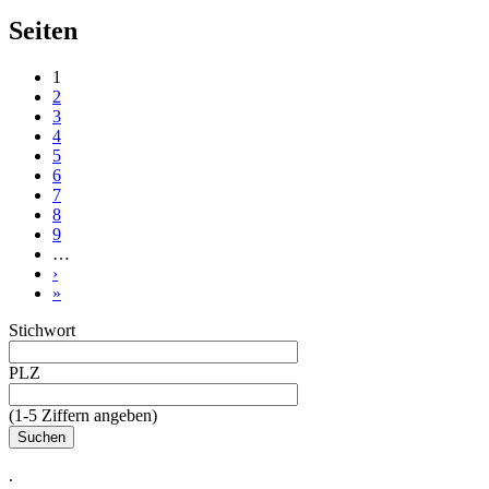
Seiten
1
2
3
4
5
6
7
8
9
…
›
»
Stichwort
PLZ
(1-5 Ziffern angeben)
.