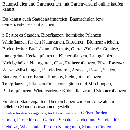
Baumschulen und Gartencentern mit Gartenversand online kaufen
kannst.
Du kannst auch Staudengärtnereien, Baumschulen bzw.
Gartencenter vor Ort suchen.
z.B: gibt es
Stauden, Biopflanzen, heimische Pflanzen,
Wildpflanzen für den Naturgarten, Biosamen, Blumenzwiebeln,
Bodendecker, Buchsbaum, Clematis, Garten-Zubehör, Gemüse,
immergrüne Heckenpflanzen , Kletterpflanzen, Laubgehölze,
Nadelgehölze, Naturgarten, Obst, Erdbeerpflanzen, Pilze, Rasen- /
Wiesen-Mischungen, Rhododendron, Azaleen, Rosen, Saaten,
Stauden, Gräser, Farne , Bambus, Steingartenpflanzen,
Topfpflanzen, Pflanzen für Themengärten und Mischungen,
Balkonpflanzen, Wintergarten- / Kübelpflanze und Zimmerpflanzen.
Für diese Staudengarten-Themen haben wir eine Auswahl an
beliebten Stauden zusammen gestellt:
,
,
Gräser für den
Stauden für den Steingarten
für Blumenwiesen
Garten
,
Farne für den Garten
Schattenstauden und Stauden für
Gehölze
,
Wildstauden für den Naturgarten
,
Stauden für den