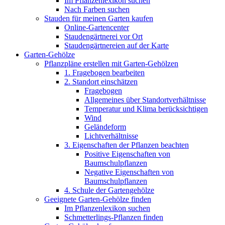
Im Pflanzenlexikon suchen
Nach Farben suchen
Stauden für meinen Garten kaufen
Online-Gartencenter
Staudengärtnerei vor Ort
Staudengärtnereien auf der Karte
Garten-Gehölze
Pflanzpläne erstellen mit Garten-Gehölzen
1. Fragebogen bearbeiten
2. Standort einschätzen
Fragebogen
Allgemeines über Standortverhältnisse
Temperatur und Klima berücksichtigen
Wind
Geländeform
Lichtverhältnisse
3. Eigenschaften der Pflanzen beachten
Positive Eigenschaften von
Baumschulpflanzen
Negative Eigenschaften von
Baumschulpflanzen
4. Schule der Gartengehölze
Geeignete Garten-Gehölze finden
Im Pflanzenlexikon suchen
Schmetterlings-Pflanzen finden