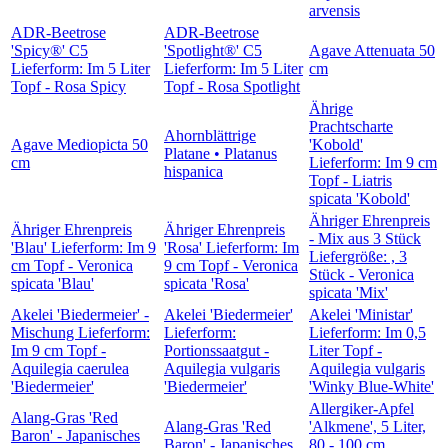
arvensis
ADR-Beetrose
ADR-Beetrose
'Spicy®' C5
'Spotlight®' C5
Agave Attenuata 50
Lieferform: Im 5 Liter
Lieferform: Im 5 Liter
cm
Topf - Rosa Spicy
Topf - Rosa Spotlight
Ährige
Prachtscharte
Ahornblättrige
Agave Mediopicta 50
'Kobold'
Platane • Platanus
cm
Lieferform: Im 9 cm
hispanica
Topf - Liatris
spicata 'Kobold'
Ähriger Ehrenpreis
Ähriger Ehrenpreis
Ähriger Ehrenpreis
- Mix aus 3 Stück
'Blau' Lieferform: Im 9
'Rosa' Lieferform: Im
Liefergröße: , 3
cm Topf - Veronica
9 cm Topf - Veronica
Stück - Veronica
spicata 'Blau'
spicata 'Rosa'
spicata 'Mix'
Akelei 'Biedermeier' -
Akelei 'Biedermeier'
Akelei 'Ministar'
Mischung Lieferform:
Lieferform:
Lieferform: Im 0,5
Im 9 cm Topf -
Portionssaatgut -
Liter Topf -
Aquilegia caerulea
Aquilegia vulgaris
Aquilegia vulgaris
'Biedermeier'
'Biedermeier'
'Winky Blue-White'
Allergiker-Apfel
Alang-Gras 'Red
Alang-Gras 'Red
'Alkmene', 5 Liter,
Baron' - Japanisches
Baron' - Japanisches
80 - 100 cm,