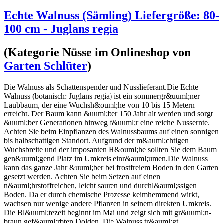
Echte Walnuss (Sämling) Liefergröße: 80-
100 cm - Juglans regia
(Kategorie
Nüsse
im Onlineshop von
Garten Schlüter
)
Die Walnuss als Schattenspender und Nusslieferant.Die Echte
Walnuss (botanisch: Juglans regia) ist ein sommergr&uuml;ner
Laubbaum, der eine Wuchsh&ouml;he von 10 bis 15 Metern
erreicht. Der Baum kann &uuml;ber 150 Jahr alt werden und sorgt
&uuml;ber Generationen hinweg f&uuml;r eine reiche Nussernte.
Achten Sie beim Einpflanzen des Walnussbaums auf einen sonnigen
bis halbschattigen Standort. Aufgrund der m&auml;chtigen
Wuchsbreite und der imposanten H&ouml;he sollten Sie dem Baum
gen&uuml;gend Platz im Umkreis einr&auml;umen.Die Walnuss
kann das ganze Jahr &uuml;ber bei frostfreiem Boden in den Garten
gesetzt werden. Achten Sie beim Setzen auf einen
n&auml;hrstoffreichen, leicht sauren und durchl&auml;ssigen
Boden. Da er durch chemische Prozesse keimhemmend wirkt,
wachsen nur wenige andere Pflanzen in seinem direkten Umkreis.
Die Bl&uuml;tezeit beginnt im Mai und zeigt sich mit gr&uuml;n-
braun gef&auml;rbten Dolden. Die Walnuss tr&auml;gt