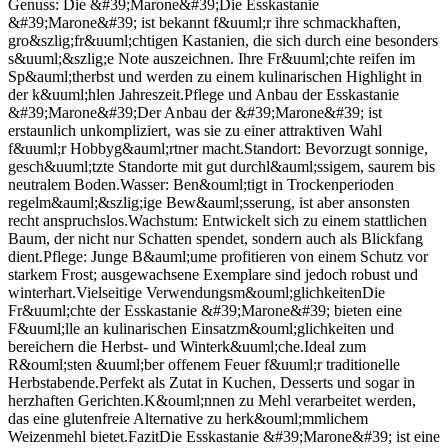
Genuss: Die &#39;Marone&#39;Die Esskastanie
&#39;Marone&#39; ist bekannt f&uuml;r ihre schmackhaften,
gro&szlig;fr&uuml;chtigen Kastanien, die sich durch eine besonders
s&uuml;&szlig;e Note auszeichnen. Ihre Fr&uuml;chte reifen im
Sp&auml;therbst und werden zu einem kulinarischen Highlight in
der k&uuml;hlen Jahreszeit.Pflege und Anbau der Esskastanie
&#39;Marone&#39;Der Anbau der &#39;Marone&#39; ist
erstaunlich unkompliziert, was sie zu einer attraktiven Wahl
f&uuml;r Hobbyg&auml;rtner macht.Standort: Bevorzugt sonnige,
gesch&uuml;tzte Standorte mit gut durchl&auml;ssigem, saurem bis
neutralem Boden.Wasser: Ben&ouml;tigt in Trockenperioden
regelm&auml;&szlig;ige Bew&auml;sserung, ist aber ansonsten
recht anspruchslos.Wachstum: Entwickelt sich zu einem stattlichen
Baum, der nicht nur Schatten spendet, sondern auch als Blickfang
dient.Pflege: Junge B&auml;ume profitieren von einem Schutz vor
starkem Frost; ausgewachsene Exemplare sind jedoch robust und
winterhart.Vielseitige Verwendungsm&ouml;glichkeitenDie
Fr&uuml;chte der Esskastanie &#39;Marone&#39; bieten eine
F&uuml;lle an kulinarischen Einsatzm&ouml;glichkeiten und
bereichern die Herbst- und Winterk&uuml;che.Ideal zum
R&ouml;sten &uuml;ber offenem Feuer f&uuml;r traditionelle
Herbstabende.Perfekt als Zutat in Kuchen, Desserts und sogar in
herzhaften Gerichten.K&ouml;nnen zu Mehl verarbeitet werden,
das eine glutenfreie Alternative zu herk&ouml;mmlichem
Weizenmehl bietet.FazitDie Esskastanie &#39;Marone&#39; ist eine