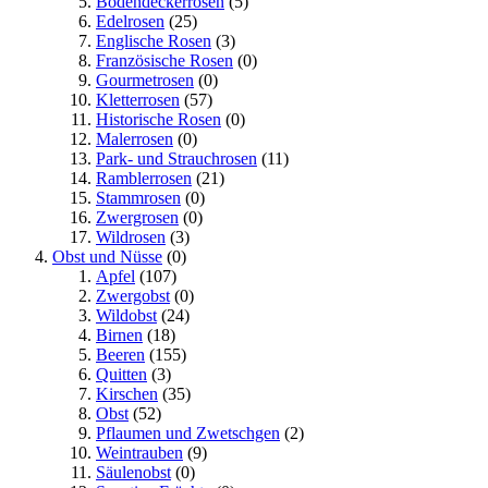
Bodendeckerrosen
(5)
Edelrosen
(25)
Englische Rosen
(3)
Französische Rosen
(0)
Gourmetrosen
(0)
Kletterrosen
(57)
Historische Rosen
(0)
Malerrosen
(0)
Park- und Strauchrosen
(11)
Ramblerrosen
(21)
Stammrosen
(0)
Zwergrosen
(0)
Wildrosen
(3)
Obst und Nüsse
(0)
Apfel
(107)
Zwergobst
(0)
Wildobst
(24)
Birnen
(18)
Beeren
(155)
Quitten
(3)
Kirschen
(35)
Obst
(52)
Pflaumen und Zwetschgen
(2)
Weintrauben
(9)
Säulenobst
(0)