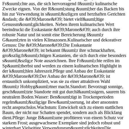
Fr&uuml;chte aus, die sich hervorragend f&uuml;r kulinarische
Zwecke eignen. Von der R&ouml;stung &uuml;ber das Backen bis
hin zur Verwendung in s&uuml;&szlig;en und herzhaften Gerichten
&ndash; die &#39;Marone&#39; bietet vielf&auml;ltige
Genussm&ouml;glichkeiten. Neben ihrem kulinarischen Wert
beeindruckt die Esskastanie &#39;Marone&#39; auch durch ihre
robuste Natur und ist somit eine Bereicherung f&uuml;r
G&auml;rten in vielen Klimazonen.Kulinarischer und dekorativer
Genuss: Die &#39;Marone&#39;Die Esskastanie
&#39;Marone&#39; ist bekannt f&uuml;r ihre schmackhaften,
gro&szlig;fr&uuml;chtigen Kastanien, die sich durch eine besonders
s&uuml;&szlig;e Note auszeichnen. Ihre Fr&uuml;chte reifen im
Sp&auml;therbst und werden zu einem kulinarischen Highlight in
der k&uuml;hlen Jahreszeit.Pflege und Anbau der Esskastanie
&#39;Marone&#39;Der Anbau der &#39;Marone&#39; ist
erstaunlich unkompliziert, was sie zu einer attraktiven Wahl
f&uuml;r Hobbyg&auml;rtner macht.Standort: Bevorzugt sonnige,
gesch&uuml;tzte Standorte mit gut durchl&auml;ssigem, saurem bis
neutralem Boden.Wasser: Ben&ouml;tigt in Trockenperioden
regelm&auml;&szlig;ige Bew&auml;sserung, ist aber ansonsten
recht anspruchslos.Wachstum: Entwickelt sich zu einem stattlichen
Baum, der nicht nur Schatten spendet, sondern auch als Blickfang
dient.Pflege: Junge B&auml;ume profitieren von einem Schutz vor
starkem Frost; ausgewachsene Exemplare sind jedoch robust und
winterhart.Vielseitige Verwendungsm&ouml;glichkeitenDie