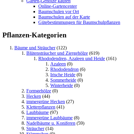
Garten-Gehölze kaufen
Online-Gartencenter
Baumschulen vor Ort
Baumschulen auf der Karte
Gütebestimmungen für Baumschulpflanzen
Pflanzen-Kategorien
Bäume und Sträucher
(122)
Blütensträucher und Ziergehölze
(619)
Rhododendren, Azaleen und Heide
(161)
Azaleen
(0)
Rhododendron
(6)
Irische Heide
(0)
Sommerheide
(0)
Winterheide
(0)
Formgehölze
(0)
Hecken
(44)
immergrüne Hecken
(27)
Kletterpflanzen
(41)
Laubbäume
(97)
immergrüne Laubbäume
(8)
Nadelbäume u. Koniferen
(59)
Sträucher
(14)
Stämmchen
(0)