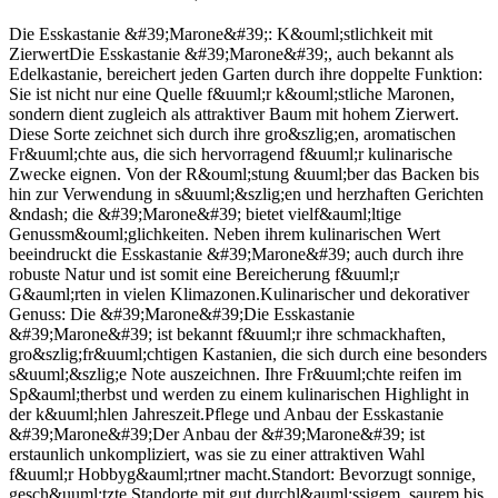
Die Esskastanie &#39;Marone&#39;: K&ouml;stlichkeit mit
ZierwertDie Esskastanie &#39;Marone&#39;, auch bekannt als
Edelkastanie, bereichert jeden Garten durch ihre doppelte Funktion:
Sie ist nicht nur eine Quelle f&uuml;r k&ouml;stliche Maronen,
sondern dient zugleich als attraktiver Baum mit hohem Zierwert.
Diese Sorte zeichnet sich durch ihre gro&szlig;en, aromatischen
Fr&uuml;chte aus, die sich hervorragend f&uuml;r kulinarische
Zwecke eignen. Von der R&ouml;stung &uuml;ber das Backen bis
hin zur Verwendung in s&uuml;&szlig;en und herzhaften Gerichten
&ndash; die &#39;Marone&#39; bietet vielf&auml;ltige
Genussm&ouml;glichkeiten. Neben ihrem kulinarischen Wert
beeindruckt die Esskastanie &#39;Marone&#39; auch durch ihre
robuste Natur und ist somit eine Bereicherung f&uuml;r
G&auml;rten in vielen Klimazonen.Kulinarischer und dekorativer
Genuss: Die &#39;Marone&#39;Die Esskastanie
&#39;Marone&#39; ist bekannt f&uuml;r ihre schmackhaften,
gro&szlig;fr&uuml;chtigen Kastanien, die sich durch eine besonders
s&uuml;&szlig;e Note auszeichnen. Ihre Fr&uuml;chte reifen im
Sp&auml;therbst und werden zu einem kulinarischen Highlight in
der k&uuml;hlen Jahreszeit.Pflege und Anbau der Esskastanie
&#39;Marone&#39;Der Anbau der &#39;Marone&#39; ist
erstaunlich unkompliziert, was sie zu einer attraktiven Wahl
f&uuml;r Hobbyg&auml;rtner macht.Standort: Bevorzugt sonnige,
gesch&uuml;tzte Standorte mit gut durchl&auml;ssigem, saurem bis