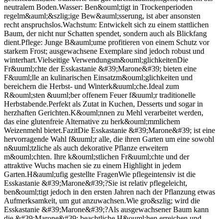
neutralem Boden.Wasser: Ben&ouml;tigt in Trockenperioden
regelm&auml;&szlig;ige Bew&auml;sserung, ist aber ansonsten
recht anspruchslos.Wachstum: Entwickelt sich zu einem stattlichen
Baum, der nicht nur Schatten spendet, sondern auch als Blickfang
dient.Pflege: Junge B&auml;ume profitieren von einem Schutz vor
starkem Frost; ausgewachsene Exemplare sind jedoch robust und
winterhart.Vielseitige Verwendungsm&ouml;glichkeitenDie
Fr&uuml;chte der Esskastanie &#39;Marone&#39; bieten eine
F&uuml;lle an kulinarischen Einsatzm&ouml;glichkeiten und
bereichern die Herbst- und Winterk&uuml;che.Ideal zum
R&ouml;sten &uuml;ber offenem Feuer f&uuml;r traditionelle
Herbstabende.Perfekt als Zutat in Kuchen, Desserts und sogar in
herzhaften Gerichten.K&ouml;nnen zu Mehl verarbeitet werden,
das eine glutenfreie Alternative zu herk&ouml;mmlichem
Weizenmehl bietet.FazitDie Esskastanie &#39;Marone&#39; ist eine
hervorragende Wahl f&uuml;r alle, die ihren Garten um eine sowohl
n&uuml;tzliche als auch dekorative Pflanze erweitern
m&ouml;chten. Ihre k&ouml;stlichen Fr&uuml;chte und der
attraktive Wuchs machen sie zu einem Highlight in jedem
Garten.H&auml;ufig gestellte FragenWie pflegeintensiv ist die
Esskastanie &#39;Marone&#39;?Sie ist relativ pflegeleicht,
ben&ouml;tigt jedoch in den ersten Jahren nach der Pflanzung etwas
Aufmerksamkeit, um gut anzuwachsen.Wie gro&szlig; wird die
Esskastanie &#39;Marone&#39;?Als ausgewachsener Baum kann
die &#39;Marone&#39; beachtliche H&ouml;hen erreichen und