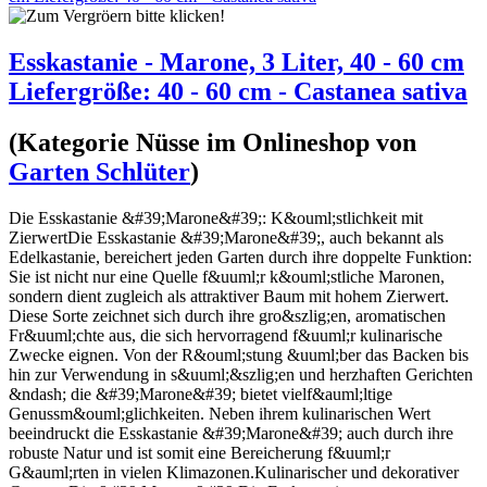
Esskastanie - Marone, 3 Liter, 40 - 60 cm
Liefergröße: 40 - 60 cm - Castanea sativa
(Kategorie
Nüsse
im Onlineshop von
Garten Schlüter
)
Die Esskastanie &#39;Marone&#39;: K&ouml;stlichkeit mit
ZierwertDie Esskastanie &#39;Marone&#39;, auch bekannt als
Edelkastanie, bereichert jeden Garten durch ihre doppelte Funktion:
Sie ist nicht nur eine Quelle f&uuml;r k&ouml;stliche Maronen,
sondern dient zugleich als attraktiver Baum mit hohem Zierwert.
Diese Sorte zeichnet sich durch ihre gro&szlig;en, aromatischen
Fr&uuml;chte aus, die sich hervorragend f&uuml;r kulinarische
Zwecke eignen. Von der R&ouml;stung &uuml;ber das Backen bis
hin zur Verwendung in s&uuml;&szlig;en und herzhaften Gerichten
&ndash; die &#39;Marone&#39; bietet vielf&auml;ltige
Genussm&ouml;glichkeiten. Neben ihrem kulinarischen Wert
beeindruckt die Esskastanie &#39;Marone&#39; auch durch ihre
robuste Natur und ist somit eine Bereicherung f&uuml;r
G&auml;rten in vielen Klimazonen.Kulinarischer und dekorativer