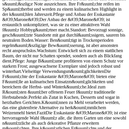
s&uuml;&szlig;e Note auszeichnen. Ihre Fr&uuml;chte reifen im
Sp&auml;therbst und werden zu einem kulinarischen Highlight in
der k&uuml;hlen Jahreszeit.Pflege und Anbau der Esskastanie
&#39;Marone&#39;Der Anbau der &#39;Marone&#39; ist
erstaunlich unkompliziert, was sie zu einer attraktiven Wahl
f&uuml;r Hobbyg&auml;rtner macht.Standort: Bevorzugt sonnige,
gesch&uuml;tzte Standorte mit gut durchl&auml;ssigem, saurem bis
neutralem Boden.Wasser: Ben&ouml;tigt in Trockenperioden
regelm&auml;&szlig;ige Bew&auml;sserung, ist aber ansonsten
recht anspruchslos.Wachstum: Entwickelt sich zu einem stattlichen
Baum, der nicht nur Schatten spendet, sondern auch als Blickfang
dient.Pflege: Junge B&auml;ume profitieren von einem Schutz vor
starkem Frost; ausgewachsene Exemplare sind jedoch robust und
winterhart.Vielseitige Verwendungsm&ouml;glichkeitenDie
Fr&uuml;chte der Esskastanie &#39;Marone&#39; bieten eine
F&uuml;lle an kulinarischen Einsatzm&ouml;glichkeiten und
bereichern die Herbst- und Winterk&uuml;che.Ideal zum
R&ouml;sten &uuml;ber offenem Feuer f&uuml;r traditionelle
Herbstabende.Perfekt als Zutat in Kuchen, Desserts und sogar in
herzhaften Gerichten.K&ouml;nnen zu Mehl verarbeitet werden,
das eine glutenfreie Alternative zu herk&ouml;mmlichem
Weizenmehl bietet.FazitDie Esskastanie &#39;Marone&#39; ist eine
hervorragende Wahl f&uuml;r alle, die ihren Garten um eine sowohl
n&uuml;tzliche als auch dekorative Pflanze erweitern
m&ouml;chten. Ihre k&ouml;stlichen Fr&uuml;chte und der