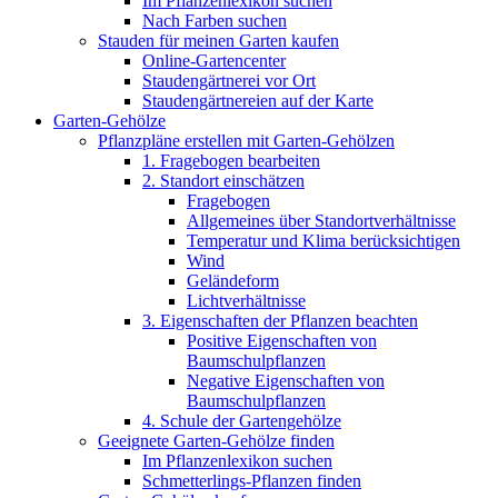
Im Pflanzenlexikon suchen
Nach Farben suchen
Stauden für meinen Garten kaufen
Online-Gartencenter
Staudengärtnerei vor Ort
Staudengärtnereien auf der Karte
Garten-Gehölze
Pflanzpläne erstellen mit Garten-Gehölzen
1. Fragebogen bearbeiten
2. Standort einschätzen
Fragebogen
Allgemeines über Standortverhältnisse
Temperatur und Klima berücksichtigen
Wind
Geländeform
Lichtverhältnisse
3. Eigenschaften der Pflanzen beachten
Positive Eigenschaften von
Baumschulpflanzen
Negative Eigenschaften von
Baumschulpflanzen
4. Schule der Gartengehölze
Geeignete Garten-Gehölze finden
Im Pflanzenlexikon suchen
Schmetterlings-Pflanzen finden