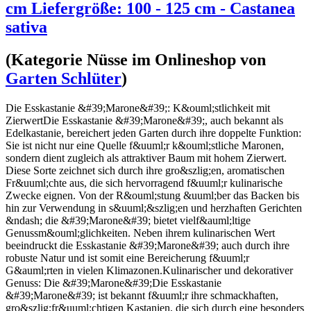
cm Liefergröße: 100 - 125 cm - Castanea
sativa
(Kategorie
Nüsse
im Onlineshop von
Garten Schlüter
)
Die Esskastanie &#39;Marone&#39;: K&ouml;stlichkeit mit
ZierwertDie Esskastanie &#39;Marone&#39;, auch bekannt als
Edelkastanie, bereichert jeden Garten durch ihre doppelte Funktion:
Sie ist nicht nur eine Quelle f&uuml;r k&ouml;stliche Maronen,
sondern dient zugleich als attraktiver Baum mit hohem Zierwert.
Diese Sorte zeichnet sich durch ihre gro&szlig;en, aromatischen
Fr&uuml;chte aus, die sich hervorragend f&uuml;r kulinarische
Zwecke eignen. Von der R&ouml;stung &uuml;ber das Backen bis
hin zur Verwendung in s&uuml;&szlig;en und herzhaften Gerichten
&ndash; die &#39;Marone&#39; bietet vielf&auml;ltige
Genussm&ouml;glichkeiten. Neben ihrem kulinarischen Wert
beeindruckt die Esskastanie &#39;Marone&#39; auch durch ihre
robuste Natur und ist somit eine Bereicherung f&uuml;r
G&auml;rten in vielen Klimazonen.Kulinarischer und dekorativer
Genuss: Die &#39;Marone&#39;Die Esskastanie
&#39;Marone&#39; ist bekannt f&uuml;r ihre schmackhaften,
gro&szlig;fr&uuml;chtigen Kastanien, die sich durch eine besonders