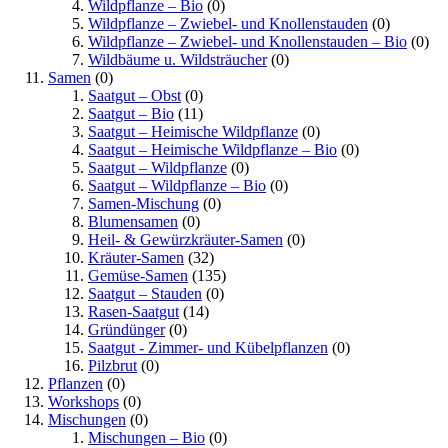
Wildpflanze – Bio
(0)
Wildpflanze – Zwiebel- und Knollenstauden
(0)
Wildpflanze – Zwiebel- und Knollenstauden – Bio
(0)
Wildbäume u. Wildsträucher
(0)
Samen
(0)
Saatgut – Obst
(0)
Saatgut – Bio
(11)
Saatgut – Heimische Wildpflanze
(0)
Saatgut – Heimische Wildpflanze – Bio
(0)
Saatgut – Wildpflanze
(0)
Saatgut – Wildpflanze – Bio
(0)
Samen-Mischung
(0)
Blumensamen
(0)
Heil- & Gewürzkräuter-Samen
(0)
Kräuter-Samen
(32)
Gemüse-Samen
(135)
Saatgut – Stauden
(0)
Rasen-Saatgut
(14)
Gründünger
(0)
Saatgut - Zimmer- und Kübelpflanzen
(0)
Pilzbrut
(0)
Pflanzen
(0)
Workshops
(0)
Mischungen
(0)
Mischungen – Bio
(0)