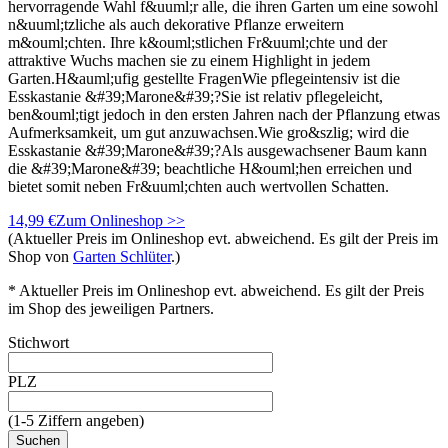
hervorragende Wahl f&uuml;r alle, die ihren Garten um eine sowohl
n&uuml;tzliche als auch dekorative Pflanze erweitern
m&ouml;chten. Ihre k&ouml;stlichen Fr&uuml;chte und der
attraktive Wuchs machen sie zu einem Highlight in jedem
Garten.H&auml;ufig gestellte FragenWie pflegeintensiv ist die
Esskastanie &#39;Marone&#39;?Sie ist relativ pflegeleicht,
ben&ouml;tigt jedoch in den ersten Jahren nach der Pflanzung etwas
Aufmerksamkeit, um gut anzuwachsen.Wie gro&szlig; wird die
Esskastanie &#39;Marone&#39;?Als ausgewachsener Baum kann
die &#39;Marone&#39; beachtliche H&ouml;hen erreichen und
bietet somit neben Fr&uuml;chten auch wertvollen Schatten.
14,99 €
Zum Onlineshop >>
(Aktueller Preis im Onlineshop evt. abweichend. Es gilt der Preis im
Shop von
Garten Schlüter
.)
* Aktueller Preis im Onlineshop evt. abweichend. Es gilt der Preis
im Shop des jeweiligen Partners.
Stichwort
PLZ
(1-5 Ziffern angeben)