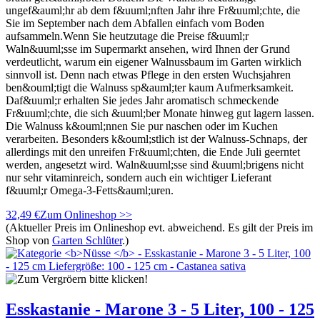
ungef&auml;hr ab dem f&uuml;nften Jahr ihre Fr&uuml;chte, die
Sie im September nach dem Abfallen einfach vom Boden
aufsammeln.Wenn Sie heutzutage die Preise f&uuml;r
Waln&uuml;sse im Supermarkt ansehen, wird Ihnen der Grund
verdeutlicht, warum ein eigener Walnussbaum im Garten wirklich
sinnvoll ist. Denn nach etwas Pflege in den ersten Wuchsjahren
ben&ouml;tigt die Walnuss sp&auml;ter kaum Aufmerksamkeit.
Daf&uuml;r erhalten Sie jedes Jahr aromatisch schmeckende
Fr&uuml;chte, die sich &uuml;ber Monate hinweg gut lagern lassen.
Die Walnuss k&ouml;nnen Sie pur naschen oder im Kuchen
verarbeiten. Besonders k&ouml;stlich ist der Walnuss-Schnaps, der
allerdings mit den unreifen Fr&uuml;chten, die Ende Juli geerntet
werden, angesetzt wird. Waln&uuml;sse sind &uuml;brigens nicht
nur sehr vitaminreich, sondern auch ein wichtiger Lieferant
f&uuml;r Omega-3-Fetts&auml;uren.
32,49 €
Zum Onlineshop >>
(Aktueller Preis im Onlineshop evt. abweichend. Es gilt der Preis im
Shop von
Garten Schlüter
.)
Esskastanie - Marone 3 - 5 Liter, 100 - 125