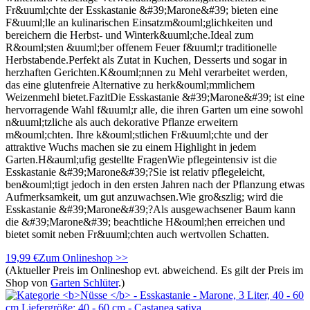
Fr&uuml;chte der Esskastanie &#39;Marone&#39; bieten eine
F&uuml;lle an kulinarischen Einsatzm&ouml;glichkeiten und
bereichern die Herbst- und Winterk&uuml;che.Ideal zum
R&ouml;sten &uuml;ber offenem Feuer f&uuml;r traditionelle
Herbstabende.Perfekt als Zutat in Kuchen, Desserts und sogar in
herzhaften Gerichten.K&ouml;nnen zu Mehl verarbeitet werden,
das eine glutenfreie Alternative zu herk&ouml;mmlichem
Weizenmehl bietet.FazitDie Esskastanie &#39;Marone&#39; ist eine
hervorragende Wahl f&uuml;r alle, die ihren Garten um eine sowohl
n&uuml;tzliche als auch dekorative Pflanze erweitern
m&ouml;chten. Ihre k&ouml;stlichen Fr&uuml;chte und der
attraktive Wuchs machen sie zu einem Highlight in jedem
Garten.H&auml;ufig gestellte FragenWie pflegeintensiv ist die
Esskastanie &#39;Marone&#39;?Sie ist relativ pflegeleicht,
ben&ouml;tigt jedoch in den ersten Jahren nach der Pflanzung etwas
Aufmerksamkeit, um gut anzuwachsen.Wie gro&szlig; wird die
Esskastanie &#39;Marone&#39;?Als ausgewachsener Baum kann
die &#39;Marone&#39; beachtliche H&ouml;hen erreichen und
bietet somit neben Fr&uuml;chten auch wertvollen Schatten.
19,99 €
Zum Onlineshop >>
(Aktueller Preis im Onlineshop evt. abweichend. Es gilt der Preis im
Shop von
Garten Schlüter
.)