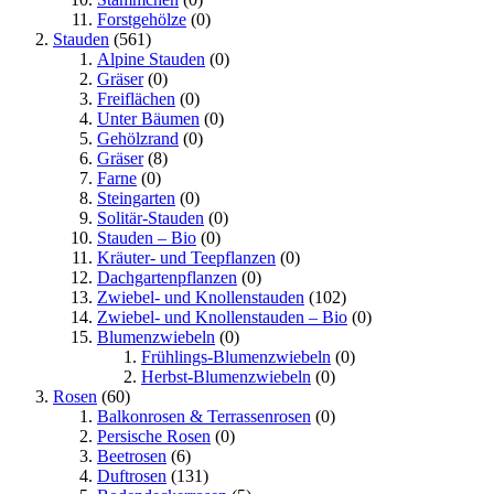
Forstgehölze
(0)
Stauden
(561)
Alpine Stauden
(0)
Gräser
(0)
Freiflächen
(0)
Unter Bäumen
(0)
Gehölzrand
(0)
Gräser
(8)
Farne
(0)
Steingarten
(0)
Solitär-Stauden
(0)
Stauden – Bio
(0)
Kräuter- und Teepflanzen
(0)
Dachgartenpflanzen
(0)
Zwiebel- und Knollenstauden
(102)
Zwiebel- und Knollenstauden – Bio
(0)
Blumenzwiebeln
(0)
Frühlings-Blumenzwiebeln
(0)
Herbst-Blumenzwiebeln
(0)
Rosen
(60)
Balkonrosen & Terrassenrosen
(0)
Persische Rosen
(0)
Beetrosen
(6)
Duftrosen
(131)