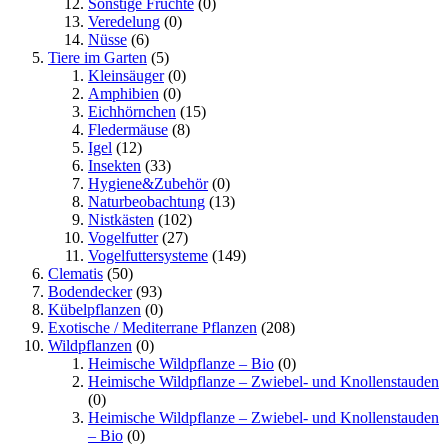
Sonstige Früchte
(0)
Veredelung
(0)
Nüsse
(6)
Tiere im Garten
(5)
Kleinsäuger
(0)
Amphibien
(0)
Eichhörnchen
(15)
Fledermäuse
(8)
Igel
(12)
Insekten
(33)
Hygiene&Zubehör
(0)
Naturbeobachtung
(13)
Nistkästen
(102)
Vogelfutter
(27)
Vogelfuttersysteme
(149)
Clematis
(50)
Bodendecker
(93)
Kübelpflanzen
(0)
Exotische / Mediterrane Pflanzen
(208)
Wildpflanzen
(0)
Heimische Wildpflanze – Bio
(0)
Heimische Wildpflanze – Zwiebel- und Knollenstauden
(0)
Heimische Wildpflanze – Zwiebel- und Knollenstauden
– Bio
(0)