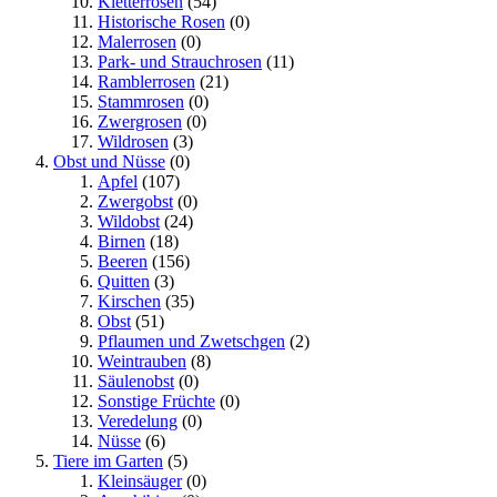
Kletterrosen
(54)
Historische Rosen
(0)
Malerrosen
(0)
Park- und Strauchrosen
(11)
Ramblerrosen
(21)
Stammrosen
(0)
Zwergrosen
(0)
Wildrosen
(3)
Obst und Nüsse
(0)
Apfel
(107)
Zwergobst
(0)
Wildobst
(24)
Birnen
(18)
Beeren
(156)
Quitten
(3)
Kirschen
(35)
Obst
(51)
Pflaumen und Zwetschgen
(2)
Weintrauben
(8)
Säulenobst
(0)
Sonstige Früchte
(0)
Veredelung
(0)
Nüsse
(6)
Tiere im Garten
(5)
Kleinsäuger
(0)