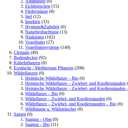
Amphibien
(0)
Eichhörnchen
(15)
Fledermäuse
(8)
Igel
(12)
Insekten
(33)
Hygiene&Zubehör
(0)
Naturbeobachtung
(13)
Nistkästen
(102)
Vogelfutter
(27)
Vogelfuttersysteme
(149)
Clematis
(49)
Bodendecker
(92)
Kübelpflanzen
(0)
Exotische / Mediterrane Pflanzen
(208)
Wildpflanzen
(0)
Heimische Wildpflanze – Bio
(0)
Heimische Wildpflanze – Zwiebel- und Knollenstauden
(
Heimische Wildpflanze – Zwiebel- und Knollenstauden 
Wildpflanze – Bio
(0)
Wildpflanze – Zwiebel- und Knollenstauden
(0)
Wildpflanze – Zwiebel- und Knollenstauden – Bio
(0)
Wildbäume u. Wildsträucher
(0)
Samen
(0)
Saatgut – Obst
(0)
Saatgut – Bio
(11)