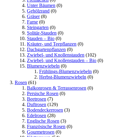
Unter Bäumen
(0)
Gehölzrand
(0)
Gräser
(8)
Farne
(0)
Steingarten
(0)
Solitär-Stauden
(0)
Stauden – Bio
(0)
Kräuter- und Teepflanzen
(0)
Dachgartenpflanzen
(0)
Zwiebel- und Knollenstauden
(102)
Zwiebel- und Knollenstauden – Bio
(0)
Blumenzwiebeln
(0)
Frühlings-Blumenzwiebeln
(0)
Herbst-Blumenzwiebeln
(0)
Rosen
(61)
Balkonrosen & Terrassenrosen
(0)
Persische Rosen
(0)
Beetrosen
(7)
Duftrosen
(129)
Bodendeckerrosen
(3)
Edelrosen
(28)
Englische Rosen
(3)
Französische Rosen
(0)
Gourmetrosen
(0)