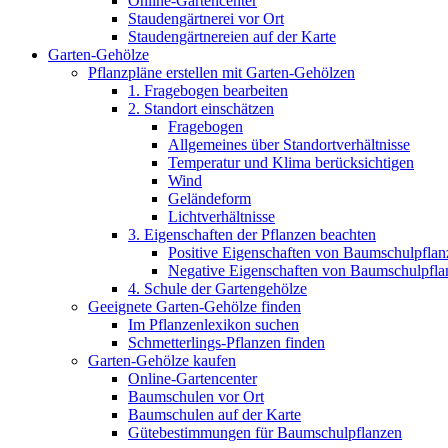
Online-Gartencenter
Staudengärtnerei vor Ort
Staudengärtnereien auf der Karte
Garten-Gehölze
Pflanzpläne erstellen mit Garten-Gehölzen
1. Fragebogen bearbeiten
2. Standort einschätzen
Fragebogen
Allgemeines über Standortverhältnisse
Temperatur und Klima berücksichtigen
Wind
Geländeform
Lichtverhältnisse
3. Eigenschaften der Pflanzen beachten
Positive Eigenschaften von Baumschulpflan
Negative Eigenschaften von Baumschulpfla
4. Schule der Gartengehölze
Geeignete Garten-Gehölze finden
Im Pflanzenlexikon suchen
Schmetterlings-Pflanzen finden
Garten-Gehölze kaufen
Online-Gartencenter
Baumschulen vor Ort
Baumschulen auf der Karte
Gütebestimmungen für Baumschulpflanzen