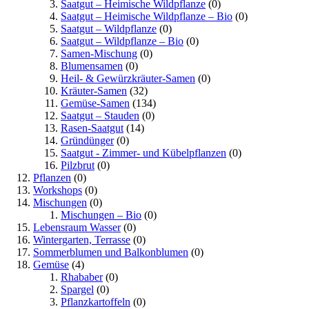
Saatgut – Heimische Wildpflanze
(0)
Saatgut – Heimische Wildpflanze – Bio
(0)
Saatgut – Wildpflanze
(0)
Saatgut – Wildpflanze – Bio
(0)
Samen-Mischung
(0)
Blumensamen
(0)
Heil- & Gewürzkräuter-Samen
(0)
Kräuter-Samen
(32)
Gemüse-Samen
(134)
Saatgut – Stauden
(0)
Rasen-Saatgut
(14)
Gründünger
(0)
Saatgut - Zimmer- und Kübelpflanzen
(0)
Pilzbrut
(0)
Pflanzen
(0)
Workshops
(0)
Mischungen
(0)
Mischungen – Bio
(0)
Lebensraum Wasser
(0)
Wintergarten, Terrasse
(0)
Sommerblumen und Balkonblumen
(0)
Gemüse
(4)
Rhababer
(0)
Spargel
(0)
Pflanzkartoffeln
(0)