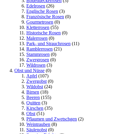
Bodendeckerrosen
(3)
Edelrosen
(26)
Englische Rosen
(3)
Französische Rosen
(0)
Gourmetrosen
(0)
Kletterrosen
(55)
Historische Rosen
(0)
Malerrosen
(0)
Park- und Strauchrosen
(11)
Ramblerrosen
(21)
Stammrosen
(0)
Zwergrosen
(0)
Wildrosen
(3)
Obst und Nüsse
(0)
Apfel
(107)
Zwergobst
(0)
Wildobst
(24)
Birnen
(18)
Beeren
(155)
Quitten
(3)
Kirschen
(35)
Obst
(51)
Pflaumen und Zwetschgen
(2)
Weintrauben
(8)
Säulenobst
(0)