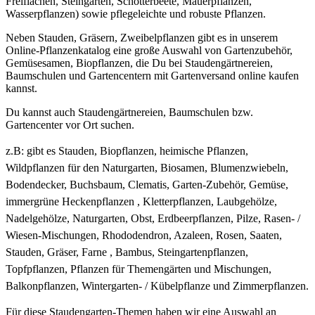
Freiflächen, Steingarten, Schotterbeete, Mauerpflanzen,
Wasserpflanzen) sowie pflegeleichte und robuste Pflanzen.
Neben Stauden, Gräsern, Zweibelpflanzen gibt es in unserem
Online-Pflanzenkatalog eine große Auswahl von Gartenzubehör,
Gemüsesamen, Biopflanzen, die Du bei Staudengärtnereien,
Baumschulen und Gartencentern mit Gartenversand online kaufen
kannst.
Du kannst auch Staudengärtnereien, Baumschulen bzw.
Gartencenter vor Ort suchen.
z.B: gibt es
Stauden, Biopflanzen, heimische Pflanzen,
Wildpflanzen für den Naturgarten, Biosamen, Blumenzwiebeln,
Bodendecker, Buchsbaum, Clematis, Garten-Zubehör, Gemüse,
immergrüne Heckenpflanzen , Kletterpflanzen, Laubgehölze,
Nadelgehölze, Naturgarten, Obst, Erdbeerpflanzen, Pilze, Rasen- /
Wiesen-Mischungen, Rhododendron, Azaleen, Rosen, Saaten,
Stauden, Gräser, Farne , Bambus, Steingartenpflanzen,
Topfpflanzen, Pflanzen für Themengärten und Mischungen,
Balkonpflanzen, Wintergarten- / Kübelpflanze und Zimmerpflanzen.
Für diese Staudengarten-Themen haben wir eine Auswahl an