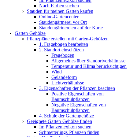
Im Pflanzenlexikon suchen
Nach Farben suchen
Stauden für meinen Garten kaufen
Online-Gartencenter
Staudengärtnerei vor Ort
Staudengärtnereien auf der Karte
Garten-Gehölze
Pflanzpläne erstellen mit Garten-Gehölzen
1. Fragebogen bearbeiten
2. Standort einschätzen
Fragebogen
Allgemeines über Standortverhältnisse
Temperatur und Klima berücksichtigen
Wind
Geländeform
Lichtverhältnisse
3. Eigenschaften der Pflanzen beachten
Positive Eigenschaften von
Baumschulpflanzen
Negative Eigenschaften von
Baumschulpflanzen
4. Schule der Gartengehölze
Geeignete Garten-Gehölze finden
Im Pflanzenlexikon suchen
Schmetterlings-Pflanzen finden