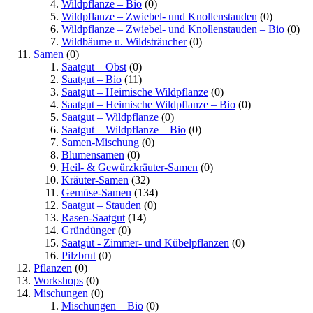
Wildpflanze – Bio
(0)
Wildpflanze – Zwiebel- und Knollenstauden
(0)
Wildpflanze – Zwiebel- und Knollenstauden – Bio
(0)
Wildbäume u. Wildsträucher
(0)
Samen
(0)
Saatgut – Obst
(0)
Saatgut – Bio
(11)
Saatgut – Heimische Wildpflanze
(0)
Saatgut – Heimische Wildpflanze – Bio
(0)
Saatgut – Wildpflanze
(0)
Saatgut – Wildpflanze – Bio
(0)
Samen-Mischung
(0)
Blumensamen
(0)
Heil- & Gewürzkräuter-Samen
(0)
Kräuter-Samen
(32)
Gemüse-Samen
(134)
Saatgut – Stauden
(0)
Rasen-Saatgut
(14)
Gründünger
(0)
Saatgut - Zimmer- und Kübelpflanzen
(0)
Pilzbrut
(0)
Pflanzen
(0)
Workshops
(0)
Mischungen
(0)
Mischungen – Bio
(0)