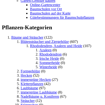
Garten-Gehölze kaufen
Online-Gartencenter
Baumschulen vor Ort
Baumschulen auf der Karte
Gütebestimmungen für Baumschulpflanzen
Pflanzen-Kategorien
Bäume und Sträucher
(122)
Blütensträucher und Ziergehölze
(607)
Rhododendren, Azaleen und Heide
(107)
Azaleen
(0)
Rhododendron
(6)
Irische Heide
(0)
Sommerheide
(0)
Winterheide
(0)
Formgehölze
(0)
Hecken
(52)
immergrüne Hecken
(27)
Kletterpflanzen
(42)
Laubbäume
(97)
immergrüne Laubbäume
(8)
Nadelbäume u. Koniferen
(67)
Sträucher
(12)
Stämmchen
(0)