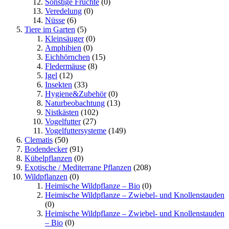
Sonstige Früchte
(0)
Veredelung
(0)
Nüsse
(6)
Tiere im Garten
(5)
Kleinsäuger
(0)
Amphibien
(0)
Eichhörnchen
(15)
Fledermäuse
(8)
Igel
(12)
Insekten
(33)
Hygiene&Zubehör
(0)
Naturbeobachtung
(13)
Nistkästen
(102)
Vogelfutter
(27)
Vogelfuttersysteme
(149)
Clematis
(50)
Bodendecker
(91)
Kübelpflanzen
(0)
Exotische / Mediterrane Pflanzen
(208)
Wildpflanzen
(0)
Heimische Wildpflanze – Bio
(0)
Heimische Wildpflanze – Zwiebel- und Knollenstauden
(0)
Heimische Wildpflanze – Zwiebel- und Knollenstauden
– Bio
(0)