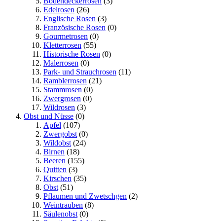
Bodendeckerrosen
(3)
Edelrosen
(26)
Englische Rosen
(3)
Französische Rosen
(0)
Gourmetrosen
(0)
Kletterrosen
(55)
Historische Rosen
(0)
Malerrosen
(0)
Park- und Strauchrosen
(11)
Ramblerrosen
(21)
Stammrosen
(0)
Zwergrosen
(0)
Wildrosen
(3)
Obst und Nüsse
(0)
Apfel
(107)
Zwergobst
(0)
Wildobst
(24)
Birnen
(18)
Beeren
(155)
Quitten
(3)
Kirschen
(35)
Obst
(51)
Pflaumen und Zwetschgen
(2)
Weintrauben
(8)
Säulenobst
(0)