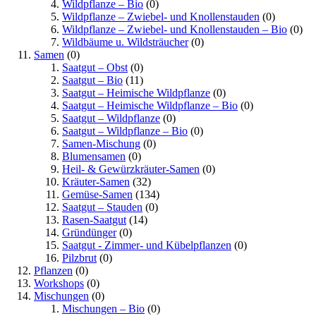
Wildpflanze – Bio
(0)
Wildpflanze – Zwiebel- und Knollenstauden
(0)
Wildpflanze – Zwiebel- und Knollenstauden – Bio
(0)
Wildbäume u. Wildsträucher
(0)
Samen
(0)
Saatgut – Obst
(0)
Saatgut – Bio
(11)
Saatgut – Heimische Wildpflanze
(0)
Saatgut – Heimische Wildpflanze – Bio
(0)
Saatgut – Wildpflanze
(0)
Saatgut – Wildpflanze – Bio
(0)
Samen-Mischung
(0)
Blumensamen
(0)
Heil- & Gewürzkräuter-Samen
(0)
Kräuter-Samen
(32)
Gemüse-Samen
(134)
Saatgut – Stauden
(0)
Rasen-Saatgut
(14)
Gründünger
(0)
Saatgut - Zimmer- und Kübelpflanzen
(0)
Pilzbrut
(0)
Pflanzen
(0)
Workshops
(0)
Mischungen
(0)
Mischungen – Bio
(0)