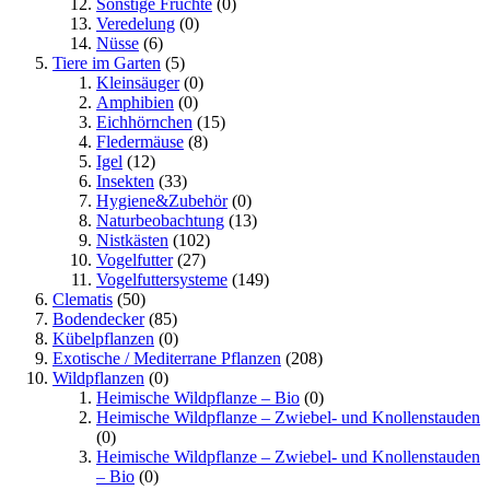
Sonstige Früchte
(0)
Veredelung
(0)
Nüsse
(6)
Tiere im Garten
(5)
Kleinsäuger
(0)
Amphibien
(0)
Eichhörnchen
(15)
Fledermäuse
(8)
Igel
(12)
Insekten
(33)
Hygiene&Zubehör
(0)
Naturbeobachtung
(13)
Nistkästen
(102)
Vogelfutter
(27)
Vogelfuttersysteme
(149)
Clematis
(50)
Bodendecker
(85)
Kübelpflanzen
(0)
Exotische / Mediterrane Pflanzen
(208)
Wildpflanzen
(0)
Heimische Wildpflanze – Bio
(0)
Heimische Wildpflanze – Zwiebel- und Knollenstauden
(0)
Heimische Wildpflanze – Zwiebel- und Knollenstauden
– Bio
(0)