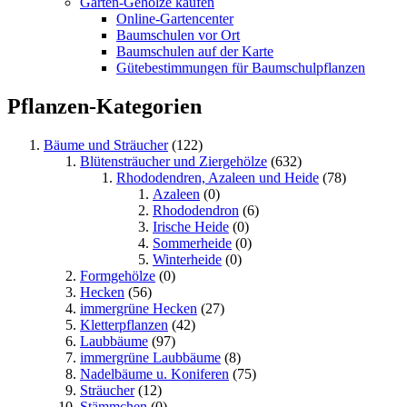
Garten-Gehölze kaufen
Online-Gartencenter
Baumschulen vor Ort
Baumschulen auf der Karte
Gütebestimmungen für Baumschulpflanzen
Pflanzen-Kategorien
Bäume und Sträucher
(122)
Blütensträucher und Ziergehölze
(632)
Rhododendren, Azaleen und Heide
(78)
Azaleen
(0)
Rhododendron
(6)
Irische Heide
(0)
Sommerheide
(0)
Winterheide
(0)
Formgehölze
(0)
Hecken
(56)
immergrüne Hecken
(27)
Kletterpflanzen
(42)
Laubbäume
(97)
immergrüne Laubbäume
(8)
Nadelbäume u. Koniferen
(75)
Sträucher
(12)
Stämmchen
(0)