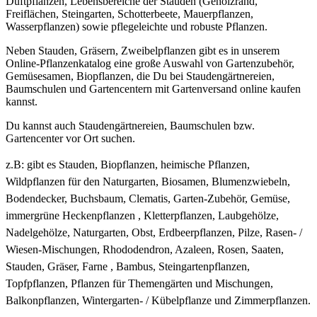
Duftpflanzen, Lebensbereiche der Stauden (Gehölzrand,
Freiflächen, Steingarten, Schotterbeete, Mauerpflanzen,
Wasserpflanzen) sowie pflegeleichte und robuste Pflanzen.
Neben Stauden, Gräsern, Zweibelpflanzen gibt es in unserem
Online-Pflanzenkatalog eine große Auswahl von Gartenzubehör,
Gemüsesamen, Biopflanzen, die Du bei Staudengärtnereien,
Baumschulen und Gartencentern mit Gartenversand online kaufen
kannst.
Du kannst auch Staudengärtnereien, Baumschulen bzw.
Gartencenter vor Ort suchen.
z.B: gibt es
Stauden, Biopflanzen, heimische Pflanzen,
Wildpflanzen für den Naturgarten, Biosamen, Blumenzwiebeln,
Bodendecker, Buchsbaum, Clematis, Garten-Zubehör, Gemüse,
immergrüne Heckenpflanzen , Kletterpflanzen, Laubgehölze,
Nadelgehölze, Naturgarten, Obst, Erdbeerpflanzen, Pilze, Rasen- /
Wiesen-Mischungen, Rhododendron, Azaleen, Rosen, Saaten,
Stauden, Gräser, Farne , Bambus, Steingartenpflanzen,
Topfpflanzen, Pflanzen für Themengärten und Mischungen,
Balkonpflanzen, Wintergarten- / Kübelpflanze und Zimmerpflanzen.