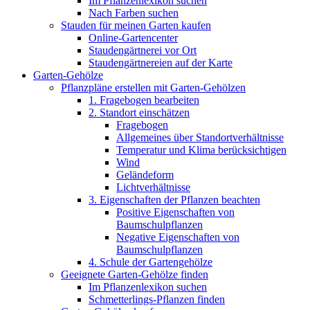
Im Pflanzenlexikon suchen
Nach Farben suchen
Stauden für meinen Garten kaufen
Online-Gartencenter
Staudengärtnerei vor Ort
Staudengärtnereien auf der Karte
Garten-Gehölze
Pflanzpläne erstellen mit Garten-Gehölzen
1. Fragebogen bearbeiten
2. Standort einschätzen
Fragebogen
Allgemeines über Standortverhältnisse
Temperatur und Klima berücksichtigen
Wind
Geländeform
Lichtverhältnisse
3. Eigenschaften der Pflanzen beachten
Positive Eigenschaften von
Baumschulpflanzen
Negative Eigenschaften von
Baumschulpflanzen
4. Schule der Gartengehölze
Geeignete Garten-Gehölze finden
Im Pflanzenlexikon suchen
Schmetterlings-Pflanzen finden