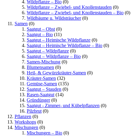
Wildpflanze – Bio
(0)
Wildpflanze – Zwiebel- und Knollenstauden
(0)
Wildpflanze – Zwiebel- und Knollenstauden – Bio
(0)
Wildbäume u. Wildsträucher
(0)
Samen
(0)
Saatgut – Obst
(0)
Saatgut – Bio
(11)
Saatgut – Heimische Wildpflanze
(0)
Saatgut – Heimische Wildpflanze – Bio
(0)
Saatgut – Wildpflanze
(0)
Saatgut – Wildpflanze – Bio
(0)
Samen-Mischung
(0)
Blumensamen
(0)
Heil- & Gewürzkräuter-Samen
(0)
Kräuter-Samen
(32)
Gemüse-Samen
(135)
Saatgut – Stauden
(0)
Rasen-Saatgut
(14)
Gründünger
(0)
Saatgut - Zimmer- und Kübelpflanzen
(0)
Pilzbrut
(0)
Pflanzen
(0)
Workshops
(0)
Mischungen
(0)
Mischungen – Bio
(0)