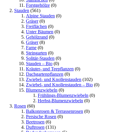
Forstgehölze
(0)
Stauden
(561)
Alpine Stauden
(0)
Gräser
(0)
Freiflächen
(0)
Unter Bäumen
(0)
Gehölzrand
(0)
Gräser
(8)
Farne
(0)
Steingarten
(0)
Solitär-Stauden
(0)
Stauden – Bio
(0)
Kräuter- und Teepflanzen
(0)
Dachgartenpflanzen
(0)
Zwiebel- und Knollenstauden
(102)
Zwiebel- und Knollenstauden – Bio
(0)
Blumenzwiebeln
(0)
Frühlings-Blumenzwiebeln
(0)
Herbst-Blumenzwiebeln
(0)
Rosen
(60)
Balkonrosen & Terrassenrosen
(0)
Persische Rosen
(0)
Beetrosen
(6)
Duftrosen
(131)