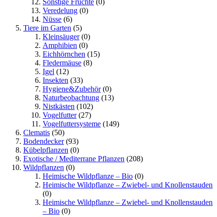
Sonstige Früchte
(0)
Veredelung
(0)
Nüsse
(6)
Tiere im Garten
(5)
Kleinsäuger
(0)
Amphibien
(0)
Eichhörnchen
(15)
Fledermäuse
(8)
Igel
(12)
Insekten
(33)
Hygiene&Zubehör
(0)
Naturbeobachtung
(13)
Nistkästen
(102)
Vogelfutter
(27)
Vogelfuttersysteme
(149)
Clematis
(50)
Bodendecker
(93)
Kübelpflanzen
(0)
Exotische / Mediterrane Pflanzen
(208)
Wildpflanzen
(0)
Heimische Wildpflanze – Bio
(0)
Heimische Wildpflanze – Zwiebel- und Knollenstauden
(0)
Heimische Wildpflanze – Zwiebel- und Knollenstauden
– Bio
(0)