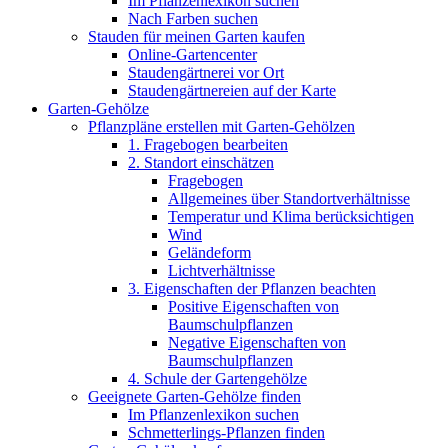
Im Pflanzenlexikon suchen
Nach Farben suchen
Stauden für meinen Garten kaufen
Online-Gartencenter
Staudengärtnerei vor Ort
Staudengärtnereien auf der Karte
Garten-Gehölze
Pflanzpläne erstellen mit Garten-Gehölzen
1. Fragebogen bearbeiten
2. Standort einschätzen
Fragebogen
Allgemeines über Standortverhältnisse
Temperatur und Klima berücksichtigen
Wind
Geländeform
Lichtverhältnisse
3. Eigenschaften der Pflanzen beachten
Positive Eigenschaften von
Baumschulpflanzen
Negative Eigenschaften von
Baumschulpflanzen
4. Schule der Gartengehölze
Geeignete Garten-Gehölze finden
Im Pflanzenlexikon suchen
Schmetterlings-Pflanzen finden