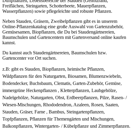
Duftpflanzen, Lebensbereiche der Stauden (Gehölzrand,
Freiflächen, Steingarten, Schotterbeete, Mauerpflanzen,
Wasserpflanzen) sowie pflegeleichte und robuste Pflanzen.
Neben Stauden, Gräsern, Zweibelpflanzen gibt es in unserem
Online-Pflanzenkatalog eine große Auswahl von Gartenzubehör,
Gemüsesamen, Biopflanzen, die Du bei Staudengärtnereien,
Baumschulen und Gartencentern mit Gartenversand online kaufen
kannst.
Du kannst auch Staudengärtnereien, Baumschulen bzw.
Gartencenter vor Ort suchen.
z.B: gibt es
Stauden, Biopflanzen, heimische Pflanzen,
Wildpflanzen für den Naturgarten, Biosamen, Blumenzwiebeln,
Bodendecker, Buchsbaum, Clematis, Garten-Zubehör, Gemüse,
immergrüne Heckenpflanzen , Kletterpflanzen, Laubgehölze,
Nadelgehölze, Naturgarten, Obst, Erdbeerpflanzen, Pilze, Rasen- /
Wiesen-Mischungen, Rhododendron, Azaleen, Rosen, Saaten,
Stauden, Gräser, Farne , Bambus, Steingartenpflanzen,
Topfpflanzen, Pflanzen für Themengärten und Mischungen,
Balkonpflanzen, Wintergarten- / Kübelpflanze und Zimmerpflanzen.