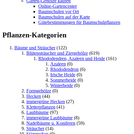
Garten-Gehölze kaufen
Online-Gartencenter
Baumschulen vor Ort
Baumschulen auf der Karte
Gütebestimmungen für Baumschulpflanzen
Pflanzen-Kategorien
Bäume und Sträucher
(122)
Blütensträucher und Ziergehölze
(619)
Rhododendren, Azaleen und Heide
(161)
Azaleen
(0)
Rhododendron
(6)
Irische Heide
(0)
Sommerheide
(0)
Winterheide
(0)
Formgehölze
(0)
Hecken
(44)
immergrüne Hecken
(27)
Kletterpflanzen
(41)
Laubbäume
(97)
immergrüne Laubbäume
(8)
Nadelbäume u. Koniferen
(59)
Sträucher
(14)
Stämmchen
(0)