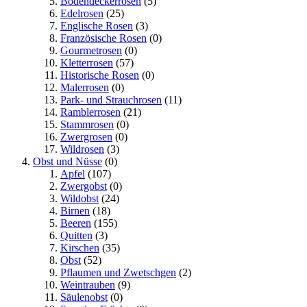
Bodendeckerrosen
(5)
Edelrosen
(25)
Englische Rosen
(3)
Französische Rosen
(0)
Gourmetrosen
(0)
Kletterrosen
(57)
Historische Rosen
(0)
Malerrosen
(0)
Park- und Strauchrosen
(11)
Ramblerrosen
(21)
Stammrosen
(0)
Zwergrosen
(0)
Wildrosen
(3)
Obst und Nüsse
(0)
Apfel
(107)
Zwergobst
(0)
Wildobst
(24)
Birnen
(18)
Beeren
(155)
Quitten
(3)
Kirschen
(35)
Obst
(52)
Pflaumen und Zwetschgen
(2)
Weintrauben
(9)
Säulenobst
(0)