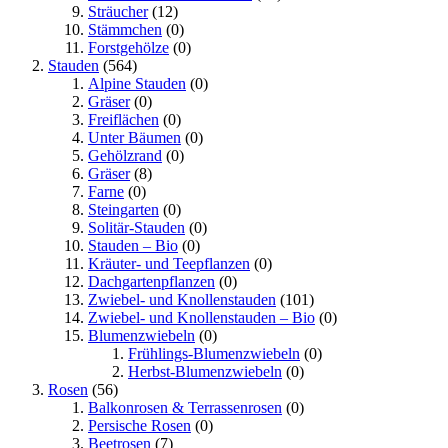
Sträucher
(12)
Stämmchen
(0)
Forstgehölze
(0)
Stauden
(564)
Alpine Stauden
(0)
Gräser
(0)
Freiflächen
(0)
Unter Bäumen
(0)
Gehölzrand
(0)
Gräser
(8)
Farne
(0)
Steingarten
(0)
Solitär-Stauden
(0)
Stauden – Bio
(0)
Kräuter- und Teepflanzen
(0)
Dachgartenpflanzen
(0)
Zwiebel- und Knollenstauden
(101)
Zwiebel- und Knollenstauden – Bio
(0)
Blumenzwiebeln
(0)
Frühlings-Blumenzwiebeln
(0)
Herbst-Blumenzwiebeln
(0)
Rosen
(56)
Balkonrosen & Terrassenrosen
(0)
Persische Rosen
(0)
Beetrosen
(7)