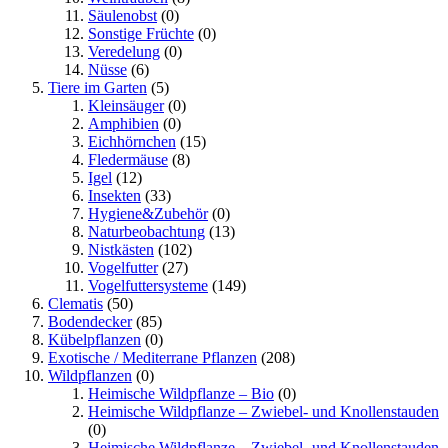
Säulenobst
(0)
Sonstige Früchte
(0)
Veredelung
(0)
Nüsse
(6)
Tiere im Garten
(5)
Kleinsäuger
(0)
Amphibien
(0)
Eichhörnchen
(15)
Fledermäuse
(8)
Igel
(12)
Insekten
(33)
Hygiene&Zubehör
(0)
Naturbeobachtung
(13)
Nistkästen
(102)
Vogelfutter
(27)
Vogelfuttersysteme
(149)
Clematis
(50)
Bodendecker
(85)
Kübelpflanzen
(0)
Exotische / Mediterrane Pflanzen
(208)
Wildpflanzen
(0)
Heimische Wildpflanze – Bio
(0)
Heimische Wildpflanze – Zwiebel- und Knollenstauden
(0)
Heimische Wildpflanze – Zwiebel- und Knollenstauden