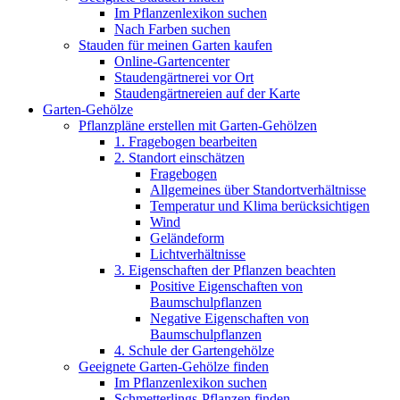
Im Pflanzenlexikon suchen
Nach Farben suchen
Stauden für meinen Garten kaufen
Online-Gartencenter
Staudengärtnerei vor Ort
Staudengärtnereien auf der Karte
Garten-Gehölze
Pflanzpläne erstellen mit Garten-Gehölzen
1. Fragebogen bearbeiten
2. Standort einschätzen
Fragebogen
Allgemeines über Standortverhältnisse
Temperatur und Klima berücksichtigen
Wind
Geländeform
Lichtverhältnisse
3. Eigenschaften der Pflanzen beachten
Positive Eigenschaften von
Baumschulpflanzen
Negative Eigenschaften von
Baumschulpflanzen
4. Schule der Gartengehölze
Geeignete Garten-Gehölze finden
Im Pflanzenlexikon suchen
Schmetterlings-Pflanzen finden