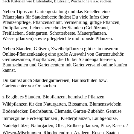
nach Kriterien wie Blütenfarbe, Blütezeit, Wuchshöhe u.s.w. suchen.
Neben Tipps zur Gartengestaltung und das Erstellen eines
Pflanzplans für Staudenbeete findest Du viele Infos über
Pflanzenpflege, Pflanzenschnitt, Vermehrung, giftige Pflanzen,
Duftpflanzen, Lebensbereiche der Stauden (Gehölzrand,
Freiflächen, Steingarten, Schotterbeete, Mauerpflanzen,
Wasserpflanzen) sowie pflegeleichte und robuste Pflanzen.
Neben Stauden, Gräsern, Zweibelpflanzen gibt es in unserem
Online-Pflanzenkatalog eine große Auswahl von Gartenzubehör,
Gemüsesamen, Biopflanzen, die Du bei Staudengärtnereien,
Baumschulen und Gartencentern mit Gartenversand online kaufen
kannst.
Du kannst auch Staudengärtnereien, Baumschulen bzw.
Gartencenter vor Ort suchen.
z.B: gibt es
Stauden, Biopflanzen, heimische Pflanzen,
Wildpflanzen für den Naturgarten, Biosamen, Blumenzwiebeln,
Bodendecker, Buchsbaum, Clematis, Garten-Zubehör, Gemüse,
immergrüne Heckenpflanzen , Kletterpflanzen, Laubgehölze,
Nadelgehölze, Naturgarten, Obst, Erdbeerpflanzen, Pilze, Rasen- /
Wiesen-Mischungen, Rhododendron, Azaleen, Rosen, Saaten,