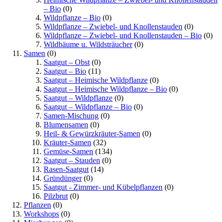
– Bio
(0)
Wildpflanze – Bio
(0)
Wildpflanze – Zwiebel- und Knollenstauden
(0)
Wildpflanze – Zwiebel- und Knollenstauden – Bio
(0)
Wildbäume u. Wildsträucher
(0)
Samen
(0)
Saatgut – Obst
(0)
Saatgut – Bio
(11)
Saatgut – Heimische Wildpflanze
(0)
Saatgut – Heimische Wildpflanze – Bio
(0)
Saatgut – Wildpflanze
(0)
Saatgut – Wildpflanze – Bio
(0)
Samen-Mischung
(0)
Blumensamen
(0)
Heil- & Gewürzkräuter-Samen
(0)
Kräuter-Samen
(32)
Gemüse-Samen
(134)
Saatgut – Stauden
(0)
Rasen-Saatgut
(14)
Gründünger
(0)
Saatgut - Zimmer- und Kübelpflanzen
(0)
Pilzbrut
(0)
Pflanzen
(0)
Workshops
(0)