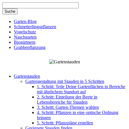
Direkt zum Inhalt
Garten-Blog
Schmetterlingspflanzen
Vogelschutz
Naschgarten
Biogärtnern
Grabbepflanzung
Gartenstauden
Gartengestaltung mit Stauden in 5 Schritten
1. Schritt: Teile Deine Gartenflächen in Bereiche
mit ähnlichem Standort auf
2. Schritt: Einteilung der Beete in
Lebensbereiche für Stauden
3. Schritt: Garten-Themen wählen
4. Schritt: Pflanzen in eine optische Ordnung
bringen
5. Schritt: Pflanzpläne erstellen
Geeignete Stauden finden